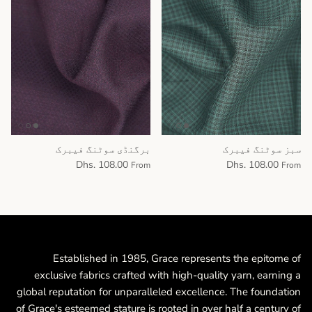
سبز سوٹنگ فیبرک
برگنڈی سوٹنگ فیبرک
Dhs. 108.00
Dhs. 108.00
From
From
Established in 1985, Grace represents the epitome of
exclusive fabrics crafted with high-quality yarn, earning a
global reputation for unparalleled excellence. The foundation
of Grace's esteemed stature is rooted in over half a century of