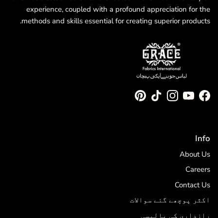
experience, coupled with a profound appreciation for the
methods and skills essential for creating superior products.
Pinterest
TikTok
Instagram
YouTube
Facebook
Info
About Us
Careers
Contact Us
اکثر پوچھے گئے سوالات
رازداری کی پالیسی