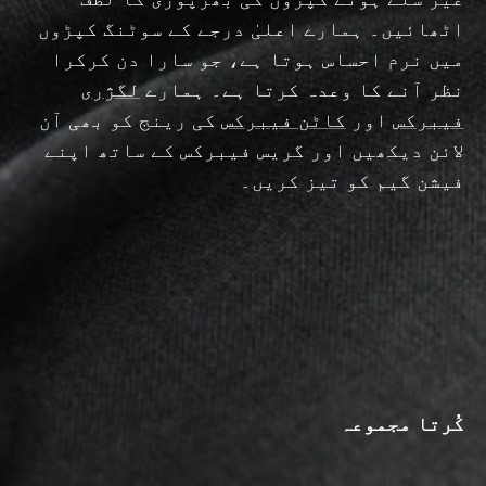
اٹھائیں۔ ہمارے اعلیٰ درجے کے سوٹنگ کپڑوں
میں نرم احساس ہوتا ہے، جو سارا دن کرکرا
نظر آنے کا وعدہ کرتا ہے۔ ہمارے
لگژری
فیبرکس
اور
کاٹن فیبرکس
کی رینج کو بھی آن
لائن دیکھیں اور گریس فیبرکس کے ساتھ اپنے
فیشن گیم کو تیز کریں۔
کُرتا مجموعہ